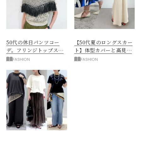
50代の休日パンツコー
【50代夏のロングスカー
デ。フリンジトップスを
ト】体型カバーと高見え
主役に洗練アースカラー
を叶える4コーデ
FASHION
FASHION
垢抜け！