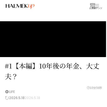
お買物
コンテンツ
#1【本編】10年後の年金、大丈
夫？
10分56秒
LIFE
2026.5.18
2026.5.18