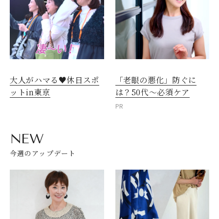
大人がハマる♥休日スポ
「老眼の悪化」防ぐに
ットin東京
は？50代～必須ケア
PR
NEW
今週のアップデート