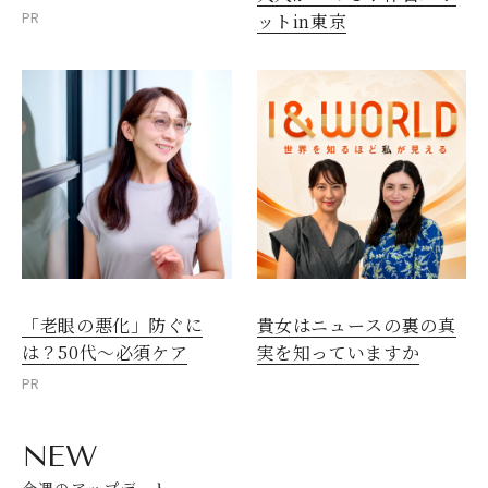
PR
ットin東京
「老眼の悪化」防ぐに
貴女はニュースの裏の真
は？50代～必須ケア
実を知っていますか
PR
NEW