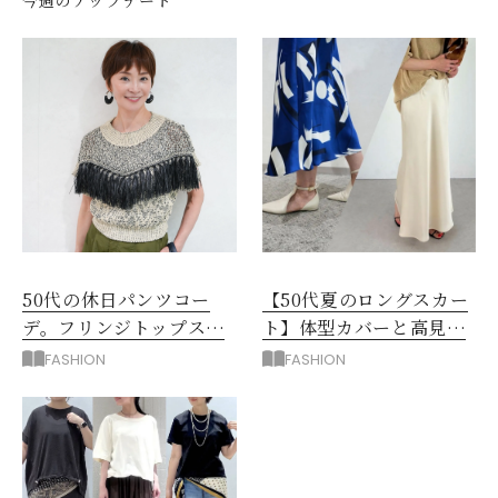
今週のアップデート
50代の休日パンツコー
【50代夏のロングスカー
デ。フリンジトップスを
ト】体型カバーと高見え
主役に洗練アースカラー
を叶える4コーデ
FASHION
FASHION
垢抜け！