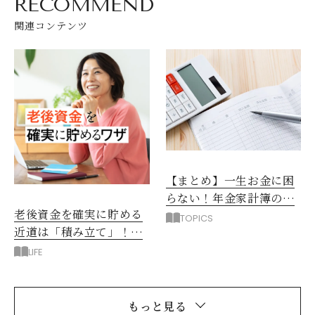
RECOMMEND
関連コンテンツ
【まとめ】一生お金に困
らない！年金家計簿のつ
老後資金を確実に貯める
くり方
TOPICS
近道は「積み立て」！た
だし、やり方に注意です
LIFE
もっと見る