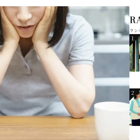
R
ラン
1
2