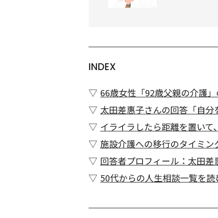
INDEX
66歳女性「92歳父親の介護
太田差惠子さんの回答「自分
イライラしたら距離を置いて
施設介護への移行のタイミン
回答者プロフィール：太田差
50代からの人生相談一覧を読