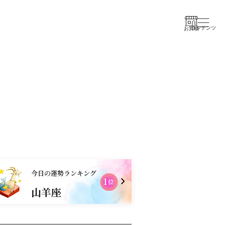
コンテンツ
お買物
今日の運勢ランキング
1
2
位
山羊座
獅子座