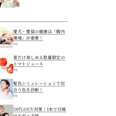
愛犬・愛猫の健康は「腸内
環境」が重要！
PR
夏だけ楽しめる数量限定の
トマトジュース
PR
髪色シミュレーションで似
合う色を診断！
PR
50代のUV対策！1本で日焼
け止め＋下地