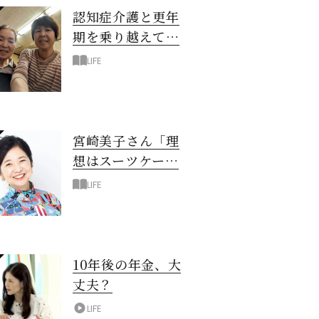
認知症介護と更年
期を乗り越えて！
6年の「通い介
LIFE
護」で見つけた答
え
宮崎美子さん「理
想はスーツケース
一つでどこへでも
LIFE
行ける暮らし」
10年後の年金、大
丈夫？
LIFE