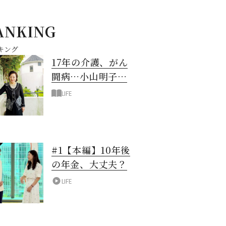
ANKING
キング
17年の介護、がん
闘病…小山明子さ
ん「今満たされて
LIFE
いる」と言える理
由
#1【本編】10年後
の年金、大丈夫？
LIFE