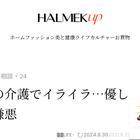
ホーム
ファッション
美と健康
ライフ
カルチャー
お買物
相談・24
の介護でイライラ…優し
嫌悪
LIFE
2024.8.30
2021.6.21