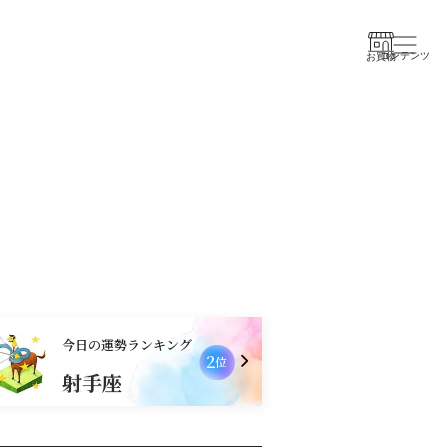
コンテンツ
お買物
今日の運勢ランキング
2
位
射手座