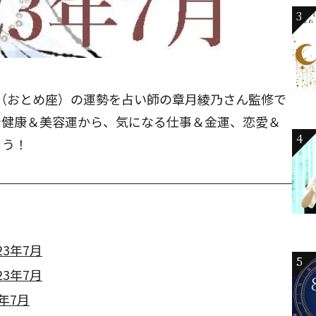
3
女座（おとめ座）の運勢を占い師の章月綾乃さん監修で
や健康＆美容運から、気になる仕事＆金運、恋愛＆
4
ょう！
3年7月
5
3年7月
年7月