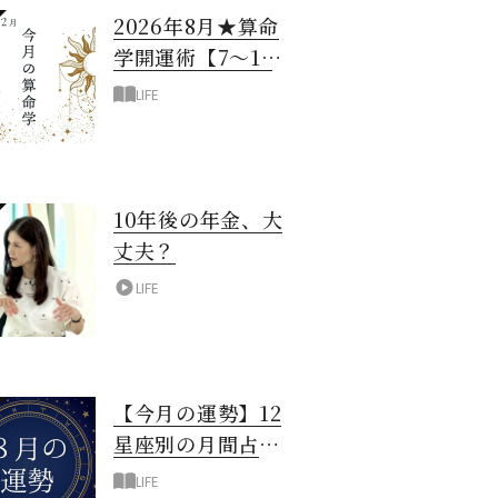
2026年8月★算命
学開運術【7〜12
月生まれ】
LIFE
10年後の年金、大
丈夫？
LIFE
【今月の運勢】12
星座別の月間占
い！8月編
LIFE