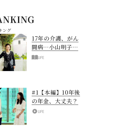
ANKING
キング
17年の介護、がん
闘病…小山明子さ
ん「今満たされて
LIFE
いる」と言える理
由
#1【本編】10年後
の年金、大丈夫？
LIFE