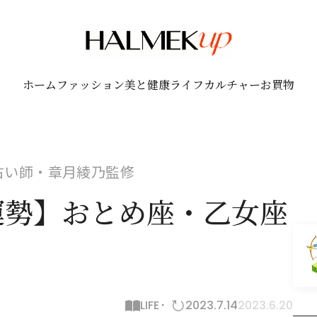
ホーム
ファッション
美と健康
ライフ
カルチャー
お買物
！占い師・章月綾乃監修
月運勢】おとめ座・乙女座
LIFE
2023.7.14
2023.6.20