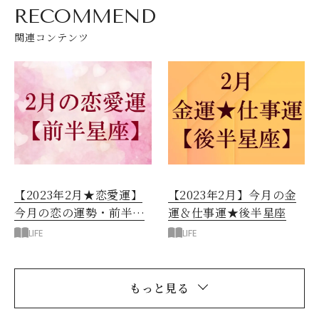
RECOMMEND
関連コンテンツ
【2023年2月★恋愛運】
【2023年2月】今月の金
今月の恋の運勢・前半星
運＆仕事運★後半星座
座
LIFE
LIFE
もっと見る