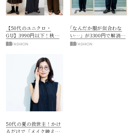
【50代のユニクロ・
｢なんだか服が似合わな
GU】3990円以下！秋ま
い…」が3300円で解消！
ではける涼しげボトムス3
阪神梅田のサービスが神
FASHION
FASHION
選
だった
50代の夏の救世主！かけ
るだけで「メイク映え」