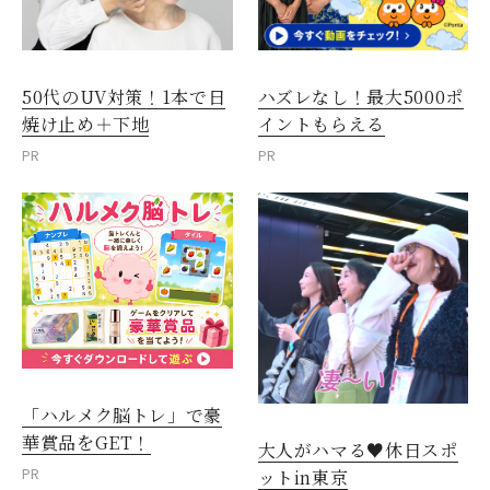
50代のUV対策！1本で日
ハズレなし！最大5000ポ
焼け止め＋下地
イントもらえる
PR
PR
「ハルメク脳トレ」で豪
華賞品をGET！
大人がハマる♥休日スポ
PR
ットin東京