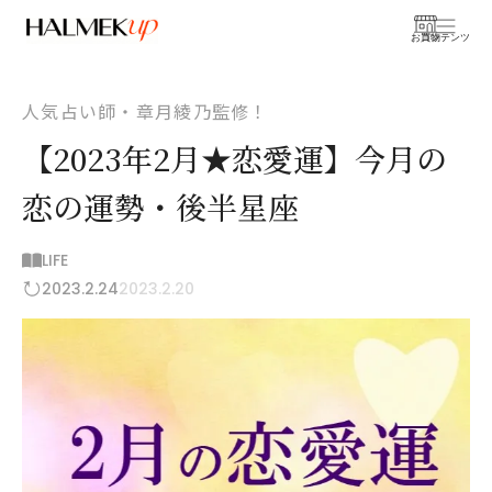
お買物
コンテンツ
人気占い師・章月綾乃監修！
【2023年2月★恋愛運】今月の
恋の運勢・後半星座
LIFE
2023.2.24
2023.2.20