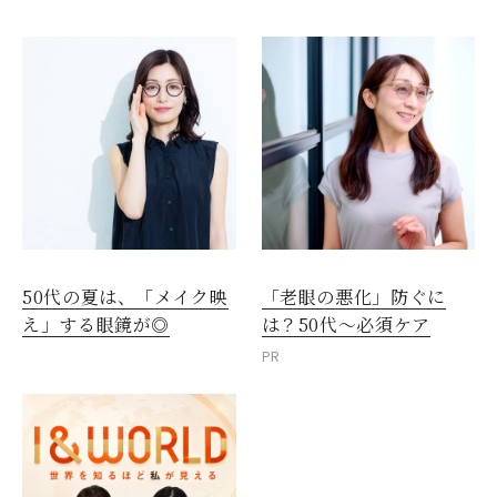
50代の夏は、「メイク映
「老眼の悪化」防ぐに
え」する眼鏡が◎
は？50代～必須ケア
PR