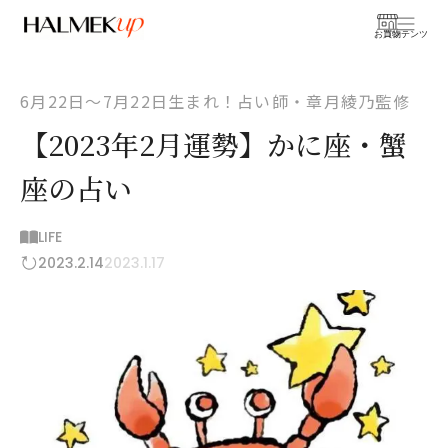
お買物
コンテンツ
6月22日〜7月22日生まれ！占い師・章月綾乃監修
【2023年2月運勢】かに座・蟹
座の占い
LIFE
2023.2.14
2023.1.17