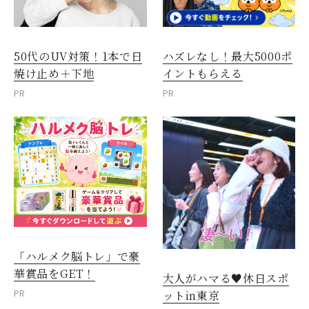
50代のUV対策！1本で日
ハズレなし！最大5000ポ
焼け止め＋下地
イントもらえる
PR
PR
「ハルメク脳トレ」で豪
華賞品をGET！
大人がハマる♥休日スポ
PR
ットin東京