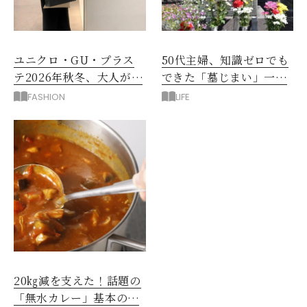
ユニクロ・GU・プラス
50代主婦、知識ゼロでも
テ2026年秋冬、大人が着
できた「墓じまい」一つ
たい新作服は？
後悔したのは、ある順
FASHION
LIFE
番!?
20㎏減を支えた！話題の
「無水カレー」基本の作