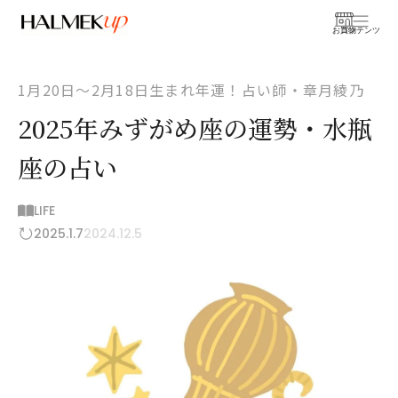
お買物
コンテンツ
1月20日〜2月18日生まれ年運！占い師・章月綾乃
2025年みずがめ座の運勢・水瓶
座の占い
LIFE
2025.1.7
2024.12.5