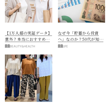
【1万人超の実証データ】
なぜ今「貯蓄から投資
意外？本当におすすめな
へ」なのか？50代が知る
運動とストレス解消法と
べきお金の新常識
BEAUTY&HEALTH
LIFE
は？