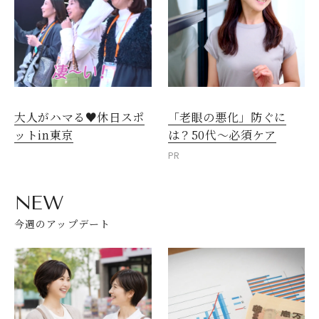
大人がハマる♥休日スポ
「老眼の悪化」防ぐに
ットin東京
は？50代～必須ケア
PR
NEW
今週のアップデート