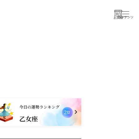
コンテンツ
お買物
今日の運勢ランキング
2
位
乙女座