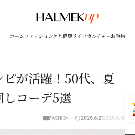
ホーム
ファッション
美と健康
ライフ
カルチャー
お買物
ピが活躍！50代、夏
回しコーデ5選
FASHION
2026.6.21
2026.6.18