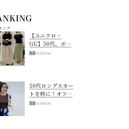
ANKING
キング
【ユニクロ・
GU】50代、ボト
ムスに迷ったら！
FASHION
3990円以下スカー
ト＆パンツ
50代ロングスカー
トを粋に！オフィ
ス＆お出掛けに映
FASHION
える配色のコツ