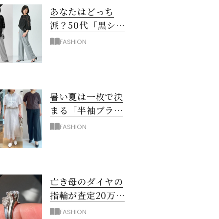
あなたはどっち
派？50代「黒シア
ー×ユニクロワイ
FASHION
ドパンツ」夏のモ
ノトーンコーデ
暑い夏は一枚で決
まる「半袖ブラウ
ス＆シャツ」で時
FASHION
短！大人の通勤コ
ーデ
亡き母のダイヤの
指輪が査定20万…
売る？50代が出し
FASHION