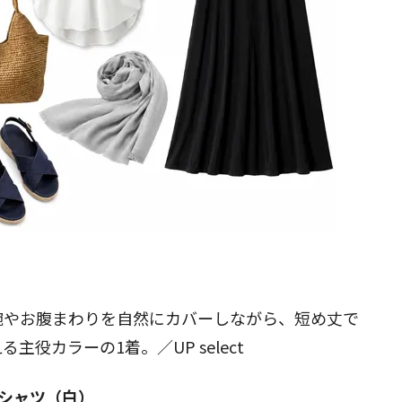
閉じる
腕やお腹まわりを自然にカバーしながら、短め丈で
る主役カラーの1着。／
UP select
シャツ（白）