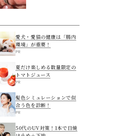
た意外な答え
愛犬・愛猫の健康は「腸内
環境」が重要！
PR
夏だけ楽しめる数量限定の
トマトジュース
PR
髪色シミュレーションで似
合う色を診断！
PR
50代のUV対策！1本で日焼
け止め＋下地