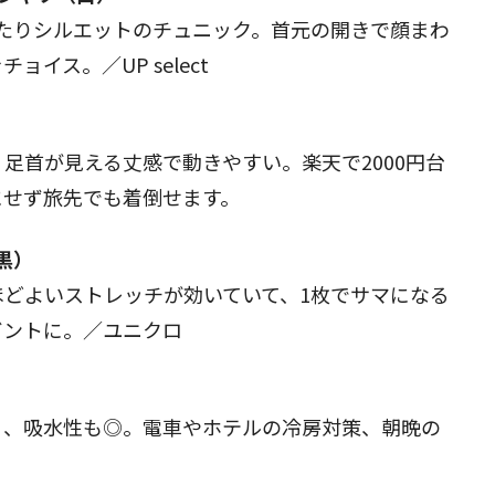
たりシルエットのチュニック。首元の開きで顔まわ
をチョイス。／
UP select
足首が見える丈感で動きやすい。楽天で2000円台
にせず旅先でも着倒せます。
黒）
どよいストレッチが効いていて、1枚でサマになる
ガントに。／ユニクロ
く、吸水性も◎。電車やホテルの冷房対策、朝晩の