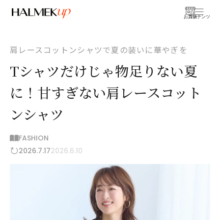
お買物
コンテンツ
肩レースコットンシャツで夏の装いに華やぎを
Tシャツだけじゃ物足りない夏
に！甘すぎない肩レースコット
ンシャツ
FASHION
2026.7.17
2026.6.10