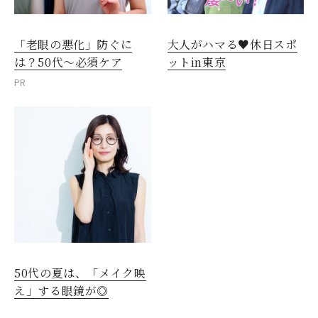
「老眼の悪化」防ぐに
大人がハマる♥休日スポ
は？50代～必須ケア
ットin東京
PR
50代の夏は、「メイク映
え」する眼鏡が◎