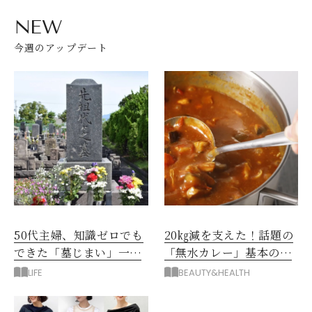
NEW
今週のアップデート
50代主婦、知識ゼロでも
20㎏減を支えた！話題の
できた「墓じまい」一つ
「無水カレー」基本の作
後悔したのは、ある順
り方とおすすめルウ6選
LIFE
BEAUTY&HEALTH
番!?