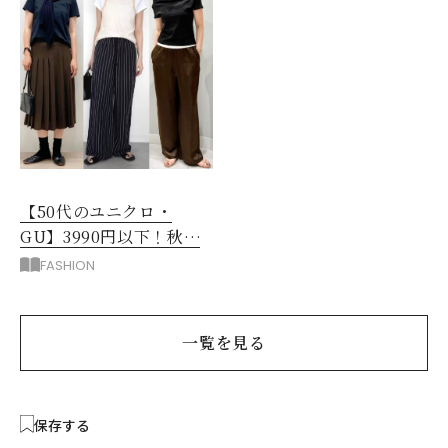
【50代のユニクロ・
GU】3990円以下！秋ま
ではける涼しげボトムス3
FASHION
選
一覧を見る
保存する