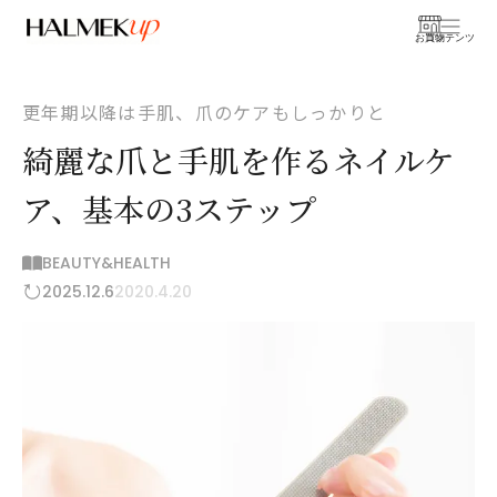
お買物
コンテンツ
更年期以降は手肌、爪のケアもしっかりと
綺麗な爪と手肌を作るネイルケ
ア、基本の3ステップ
BEAUTY&HEALTH
2025.12.6
2020.4.20