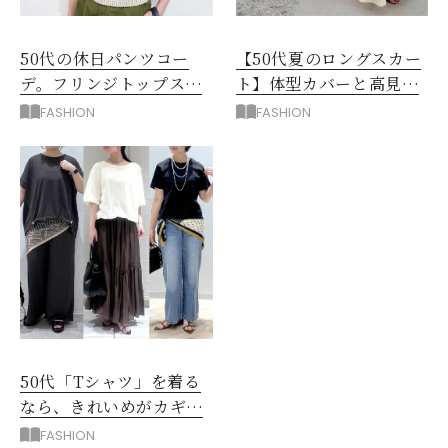
50代の休日パンツコー
【50代夏のロングスカー
デ。フリンジトップスを
ト】体型カバーと高見え
主役に洗練アースカラー
を叶える4コーデ
FASHION
FASHION
垢抜け！
50代「Tシャツ」を着る
なら、きれいめがカギ！
部屋着に見えないコツ
FASHION