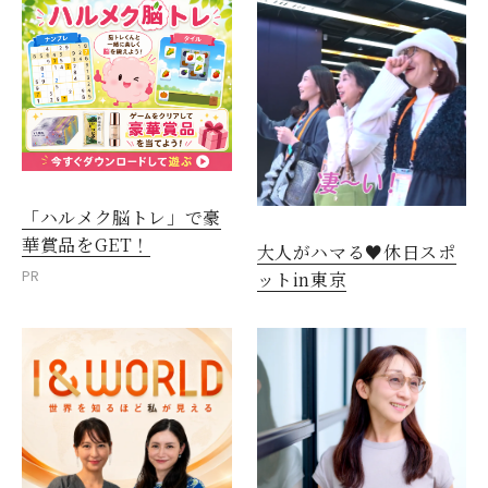
「ハルメク脳トレ」で豪
華賞品をGET！
大人がハマる♥休日スポ
PR
ットin東京