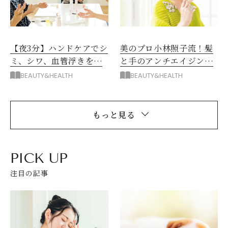
【夜3分】ハンドケアでシ
美のプロ小林照子流！髪
ミ、シワ、血管浮きをキ
と手のアンチエイジング
レイに
術
BEAUTY&HEALTH
BEAUTY&HEALTH
もっと見る
PICK UP
注目の記事