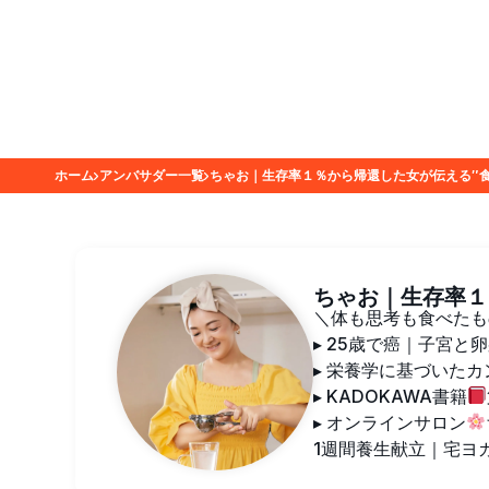
ホーム
アンバサダー一覧
ちゃお｜生存率１％から帰還した女が伝える″食
ちゃお｜生存率１
＼体も思考も食べたも
▸ 25歳で癌｜子宮と
▸ 栄養学に基づいた
▸ KADOKAWA書籍
▸ オンラインサロン
1週間養生献立｜宅ヨ