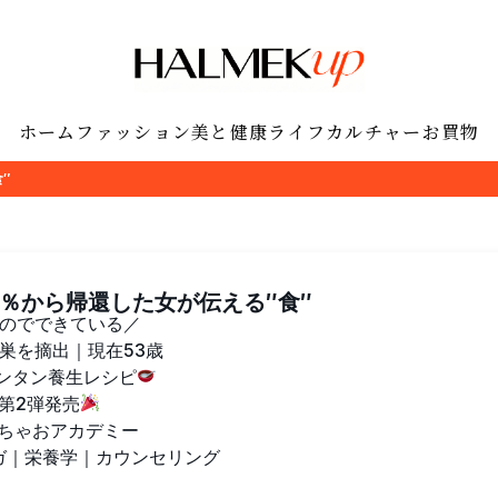
ホーム
ファッション
美と健康
ライフ
カルチャー
お買物
″
％から帰還した女が伝える″食″
のでできている／
卵巣を摘出｜現在53歳
カンタン養生レシピ
第2弾発売
ちゃおアカデミー
ガ｜栄養学｜カウンセリング