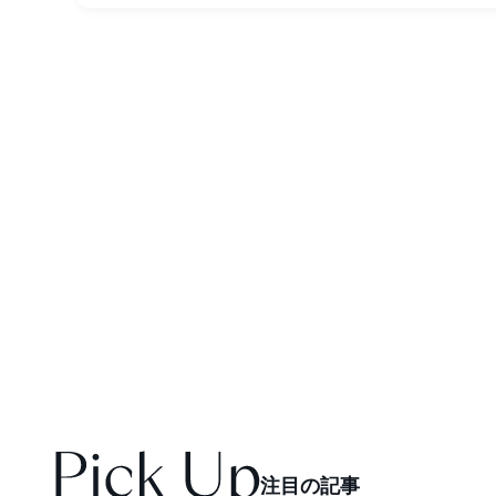
注
目
の
記
事