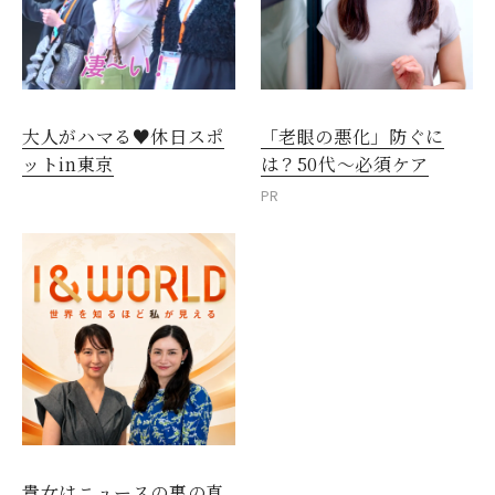
大人がハマる♥休日スポ
「老眼の悪化」防ぐに
ットin東京
は？50代～必須ケア
PR
貴女はニュースの裏の真