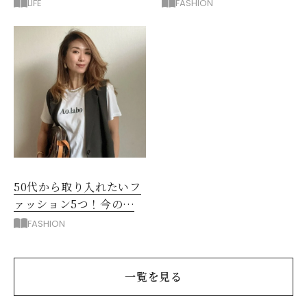
選！シビ辛好きはお試し
持ち服を見直すコツ
LIFE
FASHION
してほしい
50代から取り入れたいフ
ァッション5つ！今の自
分をきれいに見せる服選
FASHION
び
一覧を見る