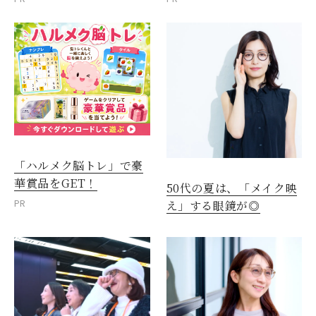
「ハルメク脳トレ」で豪
華賞品をGET！
50代の夏は、「メイク映
PR
え」する眼鏡が◎