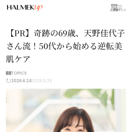
お買物
コンテンツ
【PR】奇跡の69歳、天野佳代子
さん流！50代から始める逆転美
肌ケア
TOPICS
2026.6.24
2026.5.29