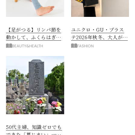
【足がつる】リンパ節を
ユニクロ・GU・プラス
動かして、ふくらはぎの
テ2026年秋冬、大人が着
むくみ、こむら返りを解
たい新作服は？
BEAUTY&HEALTH
FASHION
消
50代主婦、知識ゼロでも
できた「墓じまい」一つ