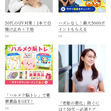
50代のUV対策！1本で日
ハズレなし！最大5000ポ
焼け止め＋下地
イントもらえる
PR
PR
「ハルメク脳トレ」で豪
華賞品をGET！
「老眼の悪化」防ぐに
PR
は？50代～必須ケア