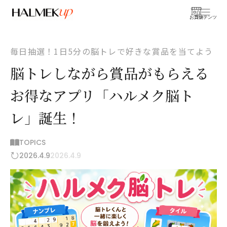
お買物
コンテンツ
毎日抽選！1日5分の脳トレで好きな賞品を当てよう
脳トレしながら賞品がもらえる
お得なアプリ「ハルメク脳ト
レ」誕生！
TOPICS
2026.4.9
2026.4.9