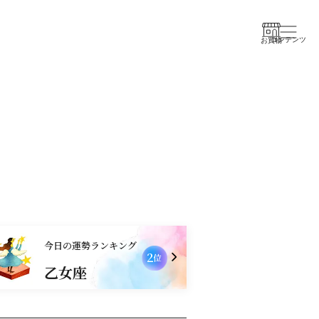
コンテンツ
お買物
今日の運勢ランキング
2
3
位
乙女座
牡牛座