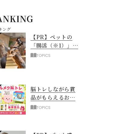
ANKING
キング
【PR】ペットの
「腸活（※1）」に
注目！愛犬・愛猫
TOPICS
の新常識
脳トレしながら賞
品がもらえるお得
なアプリ「ハルメ
TOPICS
ク脳トレ」誕生！