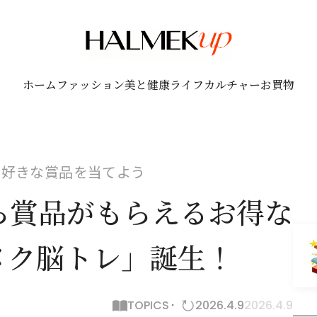
ホーム
ファッション
美と健康
ライフ
カルチャー
お買物
で好きな賞品を当てよう
ら賞品がもらえるお得な
メク脳トレ」誕生！
TOPICS
2026.4.9
2026.4.9