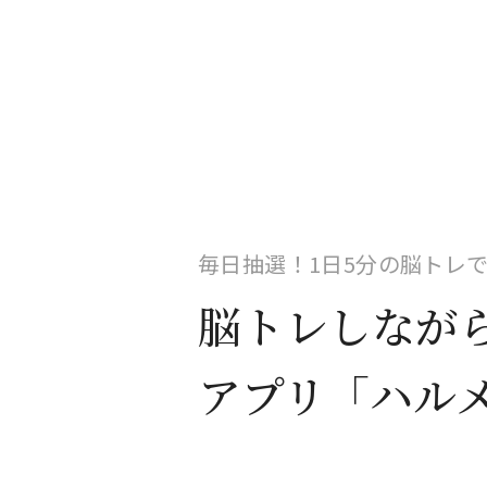
毎日抽選！1日5分の脳トレ
脳トレしなが
アプリ「ハル