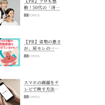
【PR】プロも感
動！50代の「冴え
ない黄ぐすみ」を
TOPICS
救う最新UV下地と
は？
【PR】姿勢の悪さ
が、尿モレの一
因！？ 骨盤底筋
TOPICS
を弱らせるNG習
慣3選
スマホの画面をテ
レビで映す方法
（iPhone編）
TOPICS