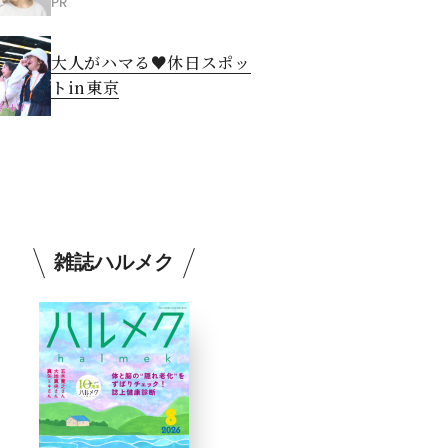
PR
大人がハマる♥休日スポッ
トin東京
雑誌ハルメク