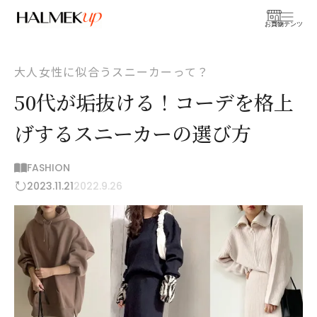
お買物
コンテンツ
大人女性に似合うスニーカーって？
50代が垢抜ける！コーデを格上
げするスニーカーの選び方
FASHION
2023.11.21
2022.9.26