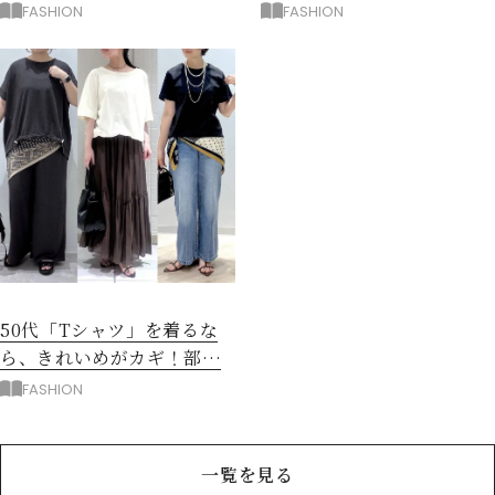
洗練アースカラー垢抜け！
叶える4コーデ
FASHION
FASHION
50代「Tシャツ」を着るな
ら、きれいめがカギ！部屋
着に見えないコツは？
FASHION
一覧を見る