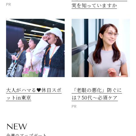
PR
実を知っていますか
大人がハマる♥休日スポ
「老眼の悪化」防ぐに
ットin東京
は？50代～必須ケア
PR
NEW
今週のアップデート