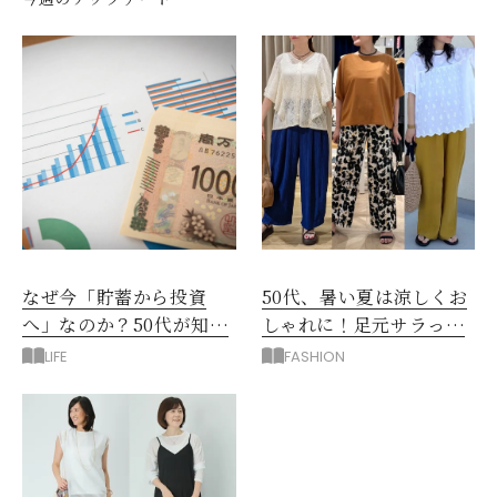
なぜ今「貯蓄から投資
50代、暑い夏は涼しくお
へ」なのか？50代が知る
しゃれに！足元サラっと
べきお金の新常識
快適「優秀ワイドパン
LIFE
FASHION
ツ」