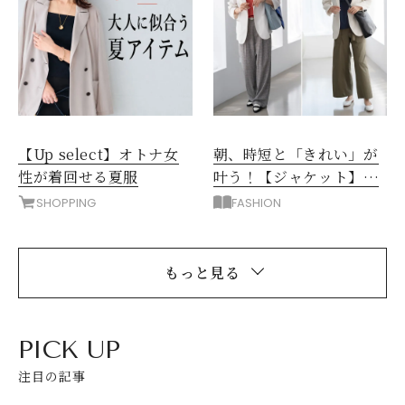
【Up select】オトナ女
朝、時短と「きれい」が
性が着回せる夏服
叶う！【ジャケット】で
洗練＆カジュアル通勤コ
SHOPPING
FASHION
ーデ
もっと見る
PICK UP
注目の記事