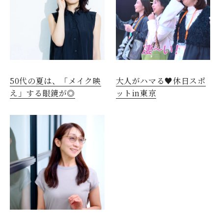
50代の夏は、「メイク映
大人がハマる♥休日スポ
え」する眼鏡が◎
ットin東京