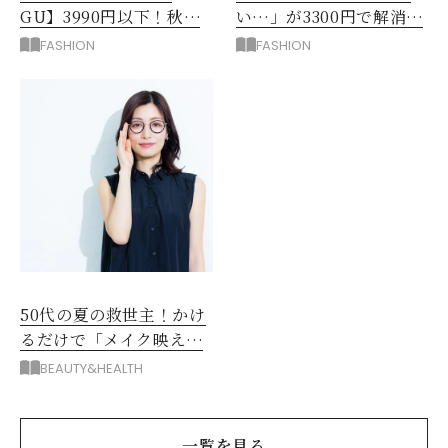
GU】3990円以下！秋ま
い…」が3300円で解消！
ではける涼しげボトムス3
阪神梅田のサービスが神
FASHION
FASHION
選
だった
50代の夏の救世主！かけ
るだけで「メイク映え」
する眼鏡
BEAUTY&HEALTH
一覧を見る