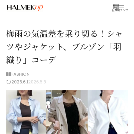
お買物
コンテンツ
梅雨の気温差を乗り切る！シャ
ツやジャケット、ブルゾン「羽
織り」コーデ
FASHION
2026.6.1
2026.5.8