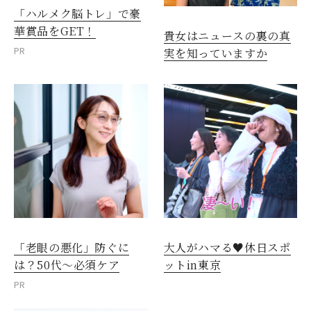
「ハルメク脳トレ」で豪
華賞品をGET！
貴女はニュースの裏の真
PR
実を知っていますか
「老眼の悪化」防ぐに
大人がハマる♥休日スポ
は？50代～必須ケア
ットin東京
PR