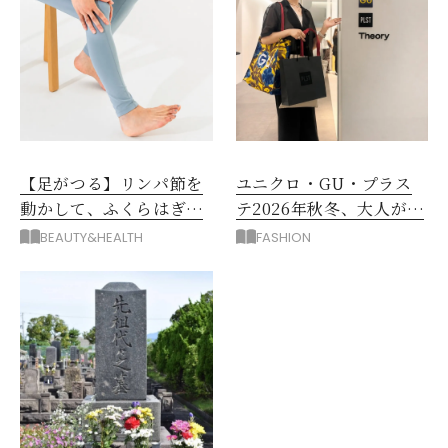
【足がつる】リンパ節を
ユニクロ・GU・プラス
動かして、ふくらはぎの
テ2026年秋冬、大人が着
むくみ、こむら返りを解
たい新作服は？
BEAUTY&HEALTH
FASHION
消