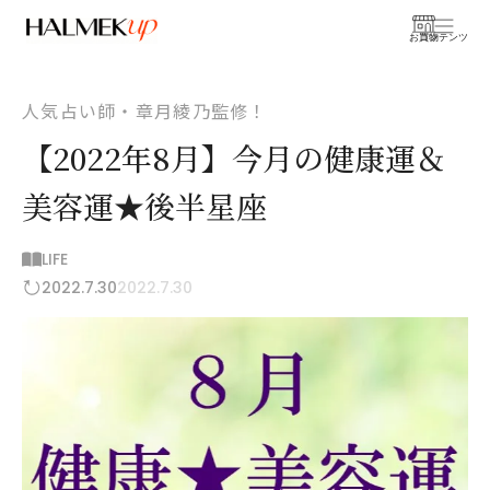
お買物
コンテンツ
人気占い師・章月綾乃監修！
【2022年8月】今月の健康運＆
美容運★後半星座
LIFE
2022.7.30
2022.7.30