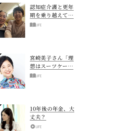
認知症介護と更年
期を乗り越えて！
6年の「通い介
LIFE
護」で見つけた答
え
宮崎美子さん「理
想はスーツケース
一つでどこへでも
LIFE
行ける暮らし」
10年後の年金、大
丈夫？
LIFE