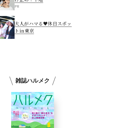
PR
大人がハマる♥休日スポッ
トin東京
雑誌ハルメク