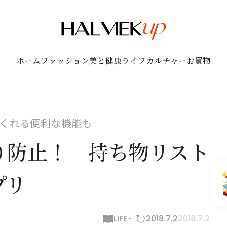
ホーム
ファッション
美と健康
ライフ
カルチャー
お買物
くれる便利な機能も
り防止！ 持ち物リスト
プリ
LIFE
2018.7.2
2018.7.2