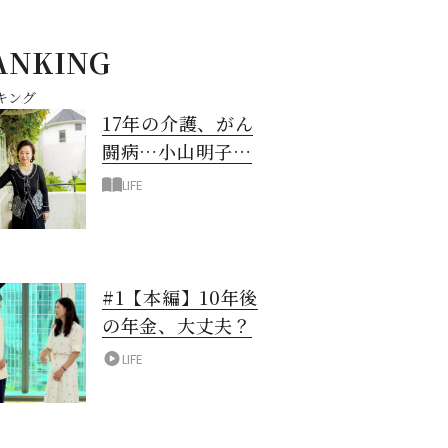
ANKING
キング
17年の介護、がん
闘病…小山明子さ
ん「今満たされて
LIFE
いる」と言える理
由
#1【本編】10年後
の年金、大丈夫？
LIFE