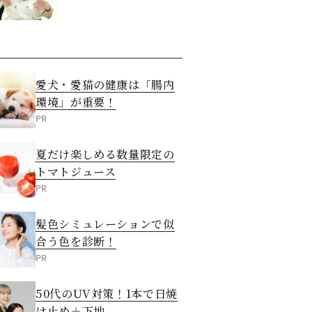
愛犬・愛猫の健康は「腸内
環境」が重要！
PR
夏だけ楽しめる数量限定の
トマトジュース
PR
髪色シミュレーションで似
合う色を診断！
PR
50代のUV対策！1本で日焼
け止め＋下地