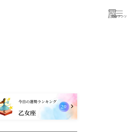
コンテンツ
お買物
今日の運勢ランキング
2
位
乙女座