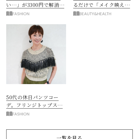
い…」が3300円で解消！
るだけで「メイク映え」
阪神梅田のサービスが神
する眼鏡
FASHION
BEAUTY&HEALTH
だった
50代の休日パンツコー
デ。フリンジトップスを
主役に洗練アースカラー
FASHION
垢抜け！
一覧を見る