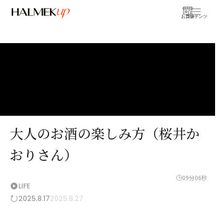
お買物
コンテンツ
大人のお酒の楽しみ方（桜井か
おりさん）
09分06秒
LIFE
2025.8.17
2025.8.27