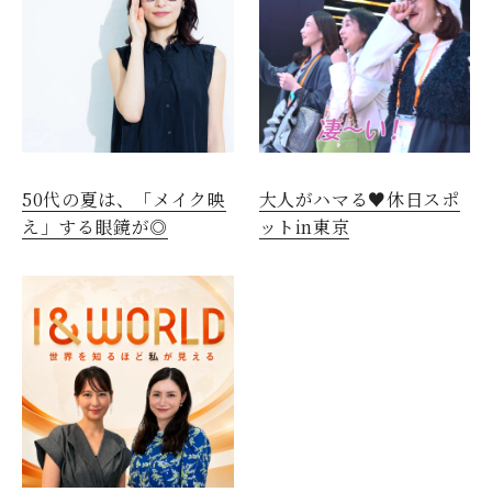
閉じる
50代の夏は、「メイク映
大人がハマる♥休日スポ
え」する眼鏡が◎
ットin東京