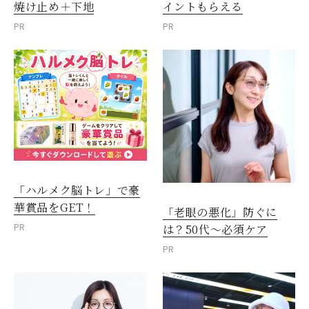
焼け止め＋下地
イントもらえる
PR
PR
「ハルメク脳トレ」で豪
華賞品をGET！
「老眼の悪化」防ぐに
PR
は？50代～必須ケア
PR