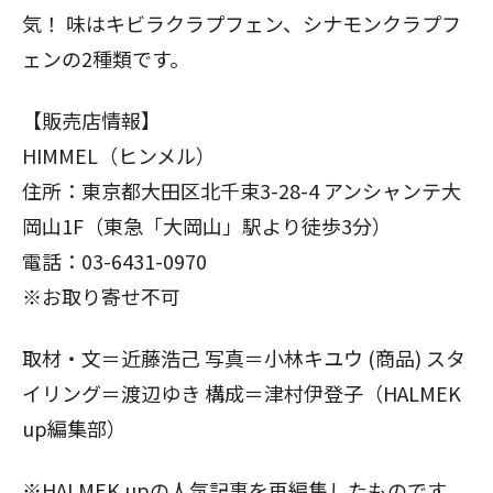
気！ 味はキビラクラプフェン、シナモンクラプフ
ェンの2種類です。
【販売店情報】
HIMMEL（ヒンメル）
住所：東京都大田区北千束3-28-4 アンシャンテ大
岡山1F（東急「大岡山」駅より徒歩3分）
電話：03-6431-0970
※お取り寄せ不可
取材・文＝近藤浩己 写真＝小林キユウ (商品) スタ
イリング＝渡辺ゆき 構成＝津村伊登子（HALMEK
up編集部）
※HALMEK upの人気記事を再編集したものです。