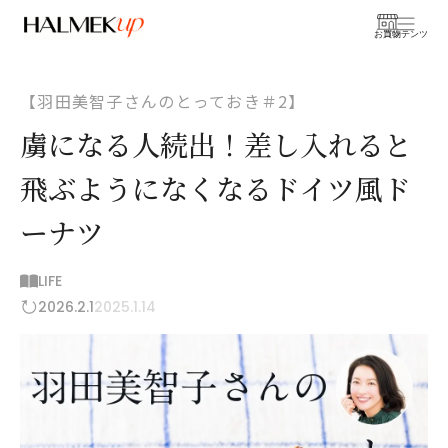
お買物
コンテンツ
【羽田美智子さんのとっておき＃2】
虜になる人続出！差し入れると
飛ぶようになくなるドイツ風ド
ーナツ
LIFE
2026.2.1
2025.1.14