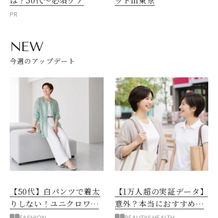
は？50代～必須ケア
ットin東京
PR
NEW
今週のアップデート
【50代】白パンツで着太
【1万人超の実証データ】
りしない！ユニクロワイ
意外？本当におすすめな
ドパンツ夏の着回しテク
運動とストレス解消法と
FASHION
BEAUTY&HEALTH