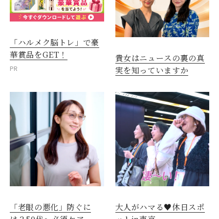
「ハルメク脳トレ」で豪
華賞品をGET！
貴女はニュースの裏の真
PR
実を知っていますか
「老眼の悪化」防ぐに
大人がハマる♥休日スポ