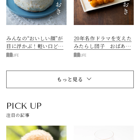
みんなの“おいしい顔”が
20年名作ドラマを支えた
目に浮かぶ！軽い口どけ
みたらし団子 おばあち
の「個数限定リピ買い」
ゃんの笑顔に励まされて
LIFE
LIFE
スイーツ
もっと見る
PICK UP
注目の記事