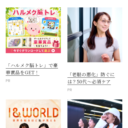
「ハルメク脳トレ」で豪
華賞品をGET！
「老眼の悪化」防ぐに
PR
は？50代～必須ケア
PR