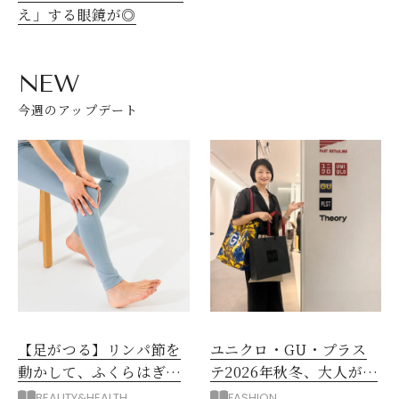
え」する眼鏡が◎
NEW
今週のアップデート
【足がつる】リンパ節を
ユニクロ・GU・プラス
動かして、ふくらはぎの
テ2026年秋冬、大人が着
むくみ、こむら返りを解
たい新作服は？
BEAUTY&HEALTH
FASHION