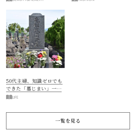
消
50代主婦、知識ゼロでも
できた「墓じまい」一つ
後悔したのは、ある順
LIFE
番!?
一覧を見る