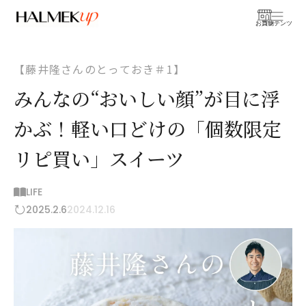
お買物
コンテンツ
【藤井隆さんのとっておき＃1】
みんなの“おいしい顔”が目に浮
かぶ！軽い口どけの「個数限定
リピ買い」スイーツ
LIFE
2025.2.6
2024.12.16