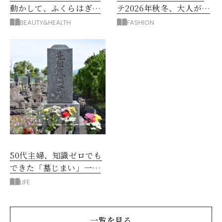
動かして、ふくらはぎの
テ2026年秋冬、大人が着
むくみ、こむら返りを解
たい新作服は？
BEAUTY&HEALTH
FASHION
消
50代主婦、知識ゼロでも
できた「墓じまい」一つ
後悔したのは、ある順
LIFE
番!?
一覧を見る