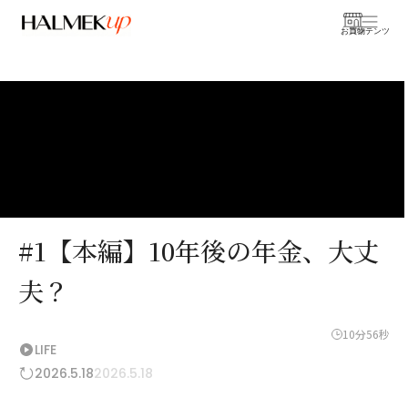
お買物
コンテンツ
#1【本編】10年後の年金、大丈
夫？
10分56秒
LIFE
2026.5.18
2026.5.18