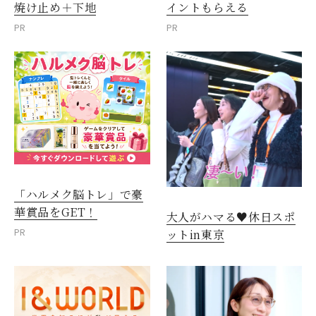
焼け止め＋下地
イントもらえる
PR
PR
「ハルメク脳トレ」で豪
華賞品をGET！
大人がハマる♥休日スポ
PR
ットin東京