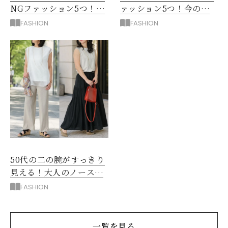
NGファッション5つ！手
ァッション5つ！今の自
持ち服を見直すコツ
分をきれいに見せる服選
FASHION
FASHION
び
50代の二の腕がすっきり
見える！大人のノースリ
ーブコーデ5選
FASHION
一覧を見る