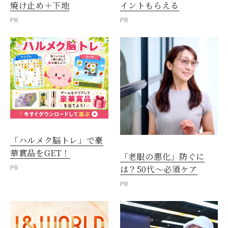
焼け止め＋下地
イントもらえる
PR
PR
「ハルメク脳トレ」で豪
華賞品をGET！
「老眼の悪化」防ぐに
PR
は？50代～必須ケア
PR