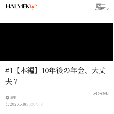
お買物
コンテンツ
#1【本編】10年後の年金、大丈
夫？
10分56秒
LIFE
2026.5.18
2026.5.18