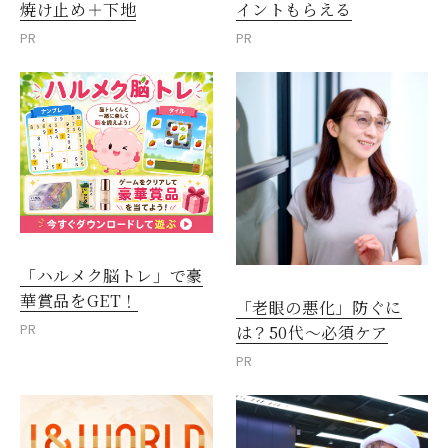
焼け止め＋下地
イントもらえる
PR
PR
「ハルメク脳トレ」で豪
華賞品をGET！
「老眼の悪化」防ぐに
PR
は？50代～必須ケア
閉じる
PR