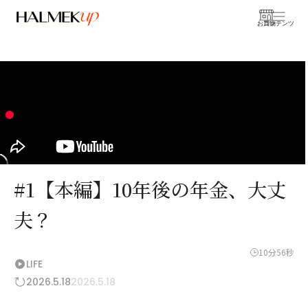
お買物
コンテンツ
#1【本編】10年後の年金、大丈
夫？
10分56秒
LIFE
2026.5.18
2026.5.18