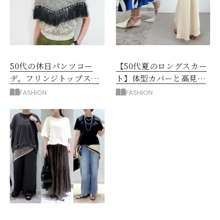
50代の休日パンツコー
【50代夏のロングスカー
デ。フリンジトップスを
ト】体型カバーと高見え
主役に洗練アースカラー
を叶える4コーデ
FASHION
FASHION
垢抜け！