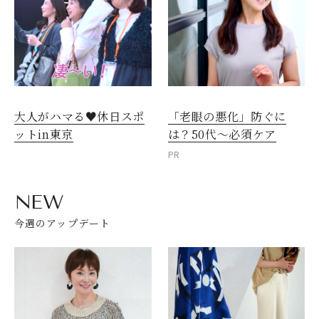
大人がハマる♥休日スポ
「老眼の悪化」防ぐに
ットin東京
は？50代～必須ケア
PR
NEW
今週のアップデート