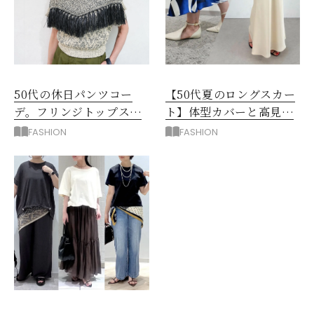
50代の休日パンツコー
【50代夏のロングスカー
デ。フリンジトップスを
ト】体型カバーと高見え
主役に洗練アースカラー
を叶える4コーデ
FASHION
FASHION
垢抜け！