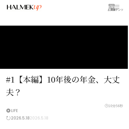
お買物
コンテンツ
#1【本編】10年後の年金、大丈
夫？
10分56秒
LIFE
2026.5.18
2026.5.18