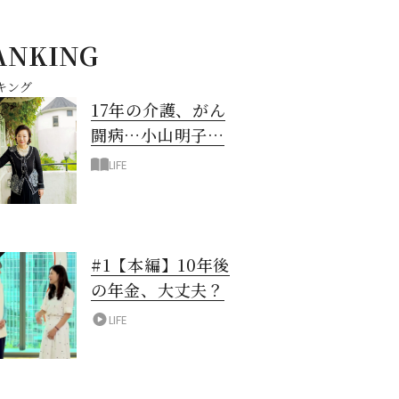
ANKING
キング
17年の介護、がん
闘病…小山明子さ
ん「今満たされて
LIFE
いる」と言える理
由
#1【本編】10年後
の年金、大丈夫？
LIFE