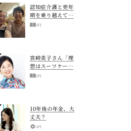
認知症介護と更年
期を乗り越えて！
6年の「通い介
LIFE
護」で見つけた答
え
宮崎美子さん「理
想はスーツケース
一つでどこへでも
LIFE
行ける暮らし」
10年後の年金、大
丈夫？
LIFE