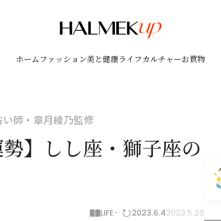
ホーム
ファッション
美と健康
ライフ
カルチャー
お買物
！占い師・章月綾乃監修
月運勢】しし座・獅子座の
LIFE
2023.6.4
2023.5.20