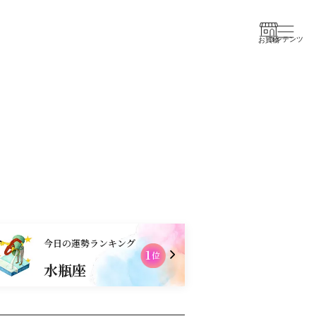
コンテンツ
お買物
今日の運勢ランキング
1
2
位
水瓶座
乙女座