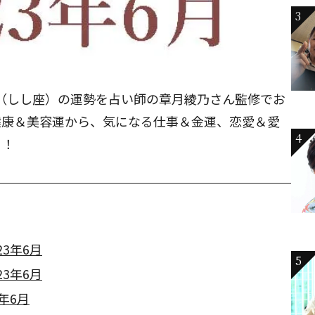
3
子座（しし座）の運勢を占い師の章月綾乃さん監修でお
健康＆美容運から、気になる仕事＆金運、恋愛＆愛
4
う！
3年6月
5
3年6月
年6月