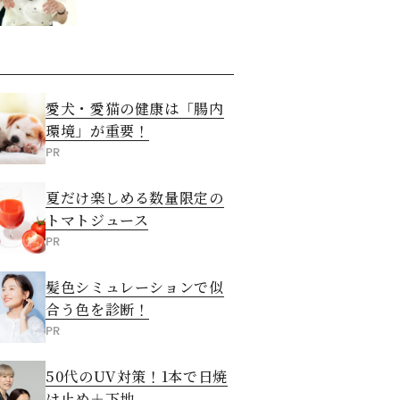
愛犬・愛猫の健康は「腸内
環境」が重要！
PR
夏だけ楽しめる数量限定の
トマトジュース
PR
髪色シミュレーションで似
合う色を診断！
PR
50代のUV対策！1本で日焼
け止め＋下地