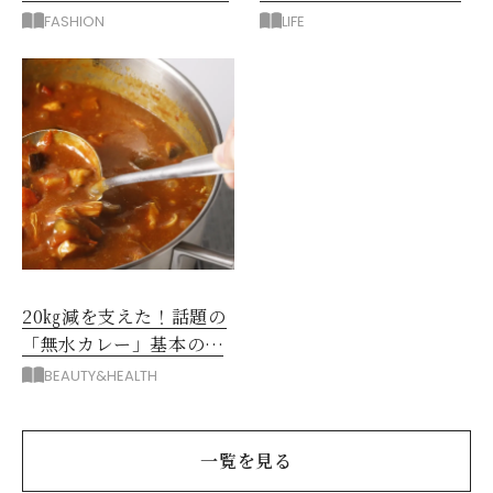
たい新作服は？
後悔したのは、ある順
FASHION
LIFE
番!?
20㎏減を支えた！話題の
「無水カレー」基本の作
り方とおすすめルウ6選
BEAUTY&HEALTH
一覧を見る