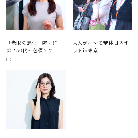
「老眼の悪化」防ぐに
大人がハマる♥休日スポ
は？50代～必須ケア
ットin東京
PR