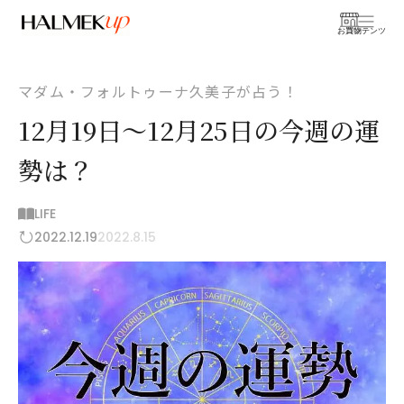
お買物
コンテンツ
マダム・フォルトゥーナ久美子が占う！
12月19日～12月25日の今週の運
勢は？
LIFE
2022.12.19
2022.8.15