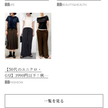
後悔したのは、ある順
り方とおすすめルウ6選
LIFE
BEAUTY&HEALTH
番!?
【50代のユニクロ・
GU】3990円以下！秋ま
ではける涼しげボトムス3
FASHION
選
一覧を見る