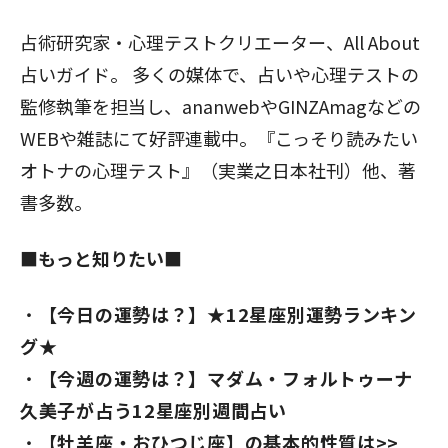
占術研究家・心理テストクリエーター、All About
占いガイド。 多くの媒体で、占いや心理テストの
監修執筆を担当し、ananwebやGINZAmagなどの
WEBや雑誌にて好評連載中。『こっそり読みたい
オトナの心理テスト』（実業之日本社刊）他、著
書多数。
■もっと知りたい■
【今日の運勢は？】★12星座別運勢ランキン
グ★
【今週の運勢は？】マダム・フォルトゥーナ
久美子が占う12星座別週間占い
【牡羊座・おひつじ座】の基本的性質は>>