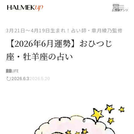
お買物
コンテンツ
3月21日〜4月19日生まれ！占い師・章月綾乃監修
【2026年6月運勢】おひつじ
座・牡羊座の占い
LIFE
2026.6.3
2026.5.20