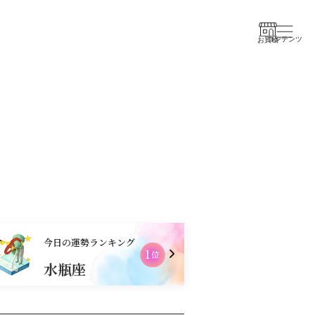
コンテンツ
お買物
今日の運勢ランキング
2
位
水瓶座
乙女座