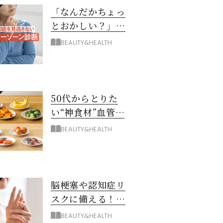
「なんだかちょっ
とおかしい？」を
見逃さない！ 認知
BEAUTY&HEALTH
症グレーゾーン診
断
50代からとりた
い“神食材”血管と
脳を若々しく保つ
BEAUTY&HEALTH
8つとは？
脳梗塞や認知症リ
スクに備える！ゴ
ースト血管を復活
BEAUTY&HEALTH