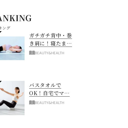
ANKING
キング
ガチガチ背中・巻
き肩に！寝たまま
バスタオル「おう
BEAUTY&HEALTH
ちピラティス」の
やり方
バスタオルで
OK！自宅でマシ
ン級に骨から整え
BEAUTY&HEALTH
る「おうちピラテ
ィス」のコツ