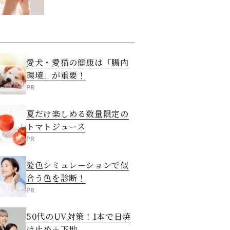
させる5つの方法
愛犬・愛猫の健康は「腸内
環境」が重要！
PR
夏だけ楽しめる数量限定の
トマトジュース
PR
髪色シミュレーションで似
合う色を診断！
PR
50代のUV対策！1本で日焼
け止め＋下地