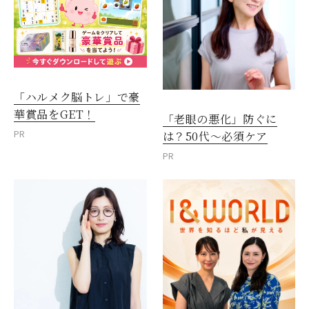
「ハルメク脳トレ」で豪
華賞品をGET！
「老眼の悪化」防ぐに
PR
は？50代～必須ケア
PR