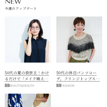
NEW
今週のアップデート
50代の夏の救世主！かけ
50代の休日パンツコー
るだけで「メイク映え」
デ。フリンジトップスを
する眼鏡
主役に洗練アースカラー
BEAUTY&HEALTH
FASHION
垢抜け！