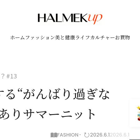
ホーム
ファッション
美と健康
ライフ
カルチャー
お買物
#13
する“がんばり過ぎな
技ありサマーニット
FASHION
2026.6.1
2026.6.1