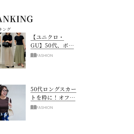
ANKING
キング
【ユニクロ・
GU】50代、ボト
ムスに迷ったら！
FASHION
3990円以下スカー
ト＆パンツ
50代ロングスカー
トを粋に！オフィ
ス＆お出掛けに映
FASHION
える配色のコツ