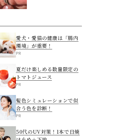
た意外な答え
愛犬・愛猫の健康は「腸内
環境」が重要！
PR
夏だけ楽しめる数量限定の
トマトジュース
PR
髪色シミュレーションで似
合う色を診断！
PR
50代のUV対策！1本で日焼
け止め＋下地