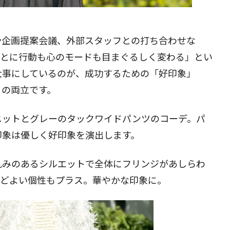
閉じる
や企画提案会議、外部スタッフとの打ち合わせな
ごとに行動も心のモードも目まぐるしく変わる」とい
大事にしているのが、成功するための「好印象」
」の両立です。
ニットとグレーのタックワイドパンツのコーデ。パ
印象は優しく好印象を演出します。
丸みのあるシルエットで全体にフリンジがあしらわ
ほどよい個性もプラス。華やかな印象に。