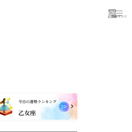
コンテンツ
お買物
今日の運勢ランキング
2
位
乙女座