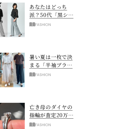
あなたはどっち
派？50代「黒シア
ー×ユニクロワイ
FASHION
ドパンツ」夏のモ
ノトーンコーデ
暑い夏は一枚で決
まる「半袖ブラウ
ス＆シャツ」で時
FASHION
短！大人の通勤コ
ーデ
亡き母のダイヤの
指輪が査定20万…
売る？50代が出し
FASHION