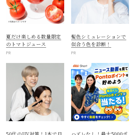
夏だけ楽しめる数量限定
髪色シミュレーションで
のトマトジュース
似合う色を診断！
PR
PR
50代のUV対策！1本で日
ハズレなし！最大5000ポ