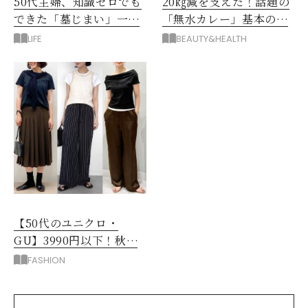
50代主婦、知識ゼロでも
20㎏減を支えた！話題の
できた「墓じまい」一つ
「無水カレー」基本の作
後悔したのは、ある順
り方とおすすめルウ6選
LIFE
BEAUTY&HEALTH
番!?
【50代のユニクロ・
GU】3990円以下！秋ま
ではける涼しげボトムス3
FASHION
選