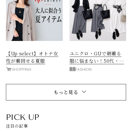
【Up select】オトナ女
ユニクロ・GUで朝着る
性が着回せる夏服
服に悩まない！50代・上
品シンプル派の1週間着回
SHOPPING
FASHION
しコーデ
もっと見る
PICK UP
注目の記事