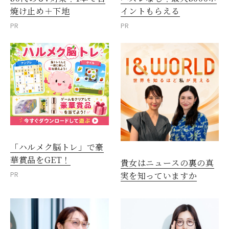
焼け止め＋下地
イントもらえる
PR
PR
「ハルメク脳トレ」で豪
華賞品をGET！
貴女はニュースの裏の真
PR
実を知っていますか