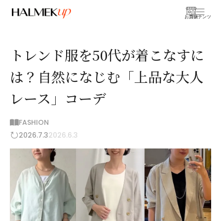
お買物
コンテンツ
トレンド服を50代が着こなすに
は？自然になじむ「上品な大人
レース」コーデ
FASHION
2026.7.3
2026.6.3