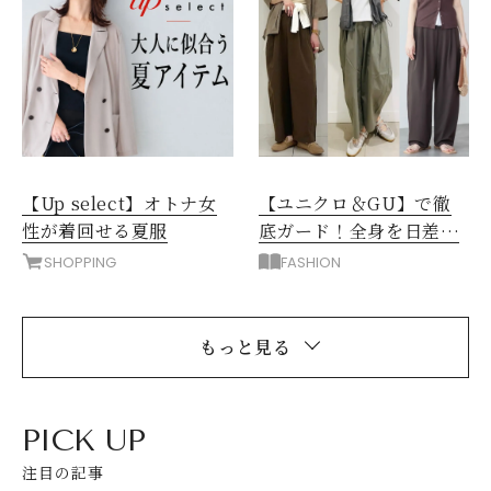
【Up select】オトナ女
【ユニクロ＆GU】で徹
性が着回せる夏服
底ガード！全身を日差し
から守る「UVカット」ア
SHOPPING
FASHION
イテム
もっと見る
PICK UP
注目の記事