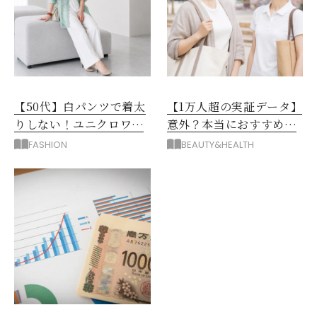
【50代】白パンツで着太
【1万人超の実証データ】
りしない！ユニクロワイ
意外？本当におすすめな
ドパンツ夏の着回しテク
運動とストレス解消法と
FASHION
BEAUTY&HEALTH
は？