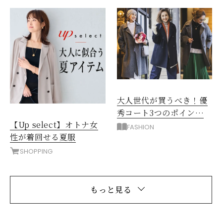
大人世代が買うべき！優
秀コート3つのポイント
【Up select】オトナ女
は？
FASHION
性が着回せる夏服
SHOPPING
もっと見る