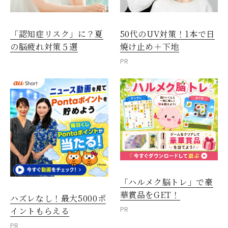
「認知症リスク」に？夏
50代のUV対策！1本で日
の脳疲れ対策５選
焼け止め＋下地
PR
「ハルメク脳トレ」で豪
華賞品をGET！
ハズレなし！最大5000ポ
PR
イントもらえる
PR