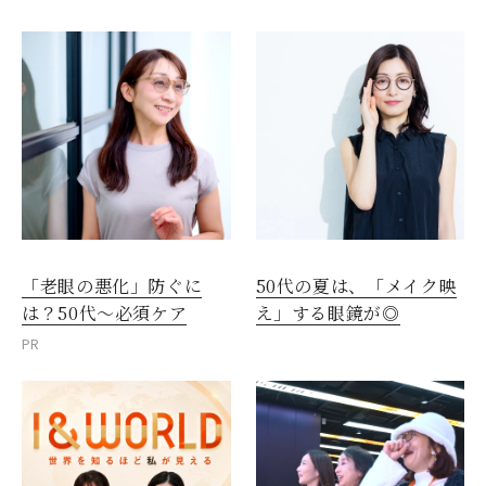
「老眼の悪化」防ぐに
50代の夏は、「メイク映
は？50代～必須ケア
え」する眼鏡が◎
PR