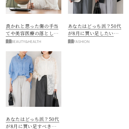
良かれと思った傷の手当
あなたはどっち派？50代
てや美容医療の落とし
が8月に買い足したい
穴！「形成外科」3大やめ
「薄手ジャケット」
BEAUTY&HEALTH
FASHION
とけ
あなたはどっち派？50代
が8月に買い足すべき