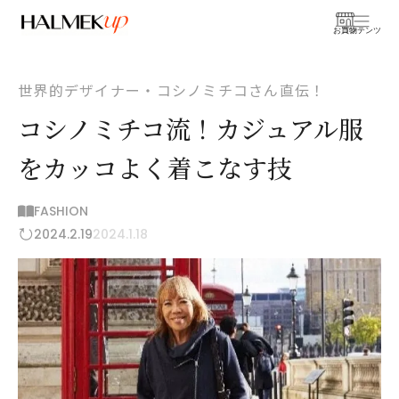
お買物
コンテンツ
世界的デザイナー・コシノミチコさん直伝！
コシノミチコ流！カジュアル服
をカッコよく着こなす技
FASHION
2024.2.19
2024.1.18