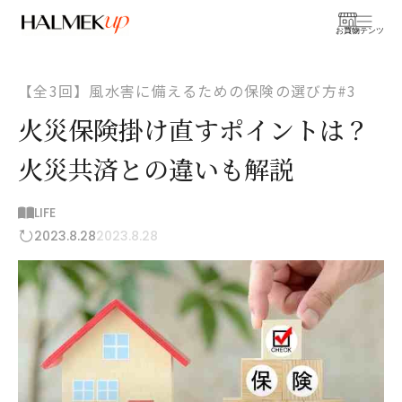
お買物
コンテンツ
【全3回】風水害に備えるための保険の選び方#3
火災保険掛け直すポイントは？
火災共済との違いも解説
LIFE
2023.8.28
2023.8.28