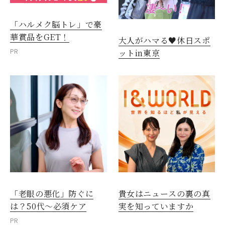
「ハルメク脳トレ」で豪
華賞品をGET！
大人がハマる♥休日スポ
PR
ットin東京
「老眼の悪化」防ぐに
貴女はニュースの裏の真
は？50代～必須ケア
実を知っていますか
PR