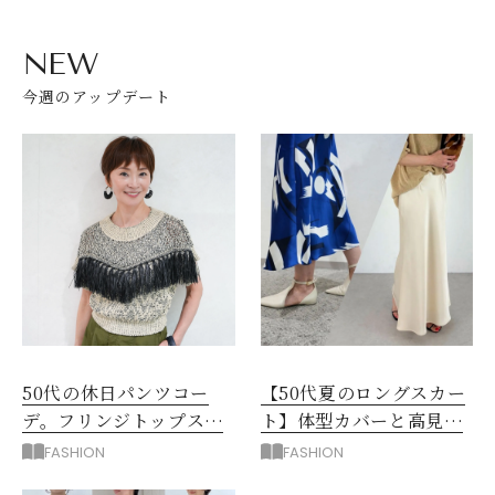
NEW
今週のアップデート
50代の休日パンツコー
【50代夏のロングスカー
デ。フリンジトップスを
ト】体型カバーと高見え
主役に洗練アースカラー
を叶える4コーデ
FASHION
FASHION
垢抜け！