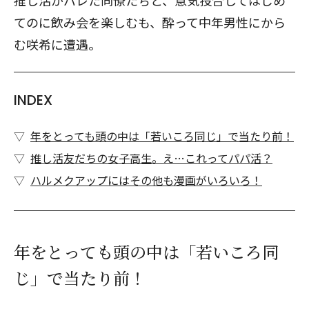
推し活がバレた同僚たちと、意気投合してはじめ
てのに飲み会を楽しむも、酔って中年男性にから
む咲希に遭遇。
INDEX
年をとっても頭の中は「若いころ同じ」で当たり前！
推し活友だちの女子高生。え…これってパパ活？
ハルメクアップにはその他も漫画がいろいろ！
年をとっても頭の中は「若いころ同
じ」で当たり前！