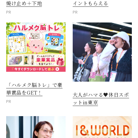
焼け止め＋下地
イントもらえる
PR
PR
「ハルメク脳トレ」で豪
華賞品をGET！
大人がハマる♥休日スポ
PR
ットin東京