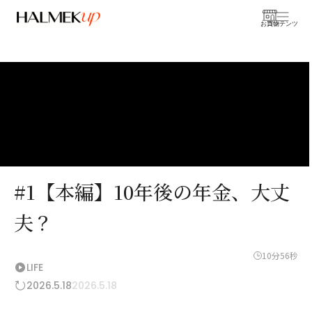
お買物
コンテンツ
#1【本編】10年後の年金、大丈
夫？
10分56秒
LIFE
2026.5.18
2026.5.18