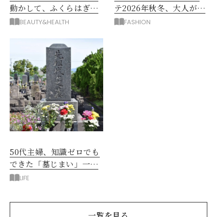
動かして、ふくらはぎの
テ2026年秋冬、大人が着
むくみ、こむら返りを解
たい新作服は？
BEAUTY&HEALTH
FASHION
消
50代主婦、知識ゼロでも
できた「墓じまい」一つ
後悔したのは、ある順
LIFE
番!?
一覧を見る