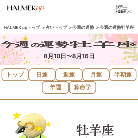
お買物
コンテンツ
HALMEK upトップ
占いトップ
今週の運勢
今週の運勢牡羊座
8月10日〜8月16日
トップ
日運
週運
月運
半期運
年運
算命学