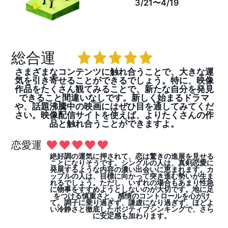
3/21〜4/19
総合運
さまざまなコンテンツに触れ合うことで、大きな運
気を引き寄せることができるでしょう。特に、映像
作品をたくさん観てみることで、新たな自分を発見
できること間違いなしです。新しく始まるドラマ
や、話題沸騰中の映画にはぜひ目を通してみてくだ
さい。映像配信サイトを使えば、よりたくさんの作
品と触れ合うことができますよ。
恋愛運
絶好調の運気に押されて、恋は驚きの進展を見せる
ことになりそうです。シングルの人は、真剣恋愛に
発展するような内容の濃い出会いに恵まれます。カ
ップルの人は、目標に向かって突き進む勢いが生ま
れるでしょう。ただし、いずれの場合もあまり性急
に物事をすすめようとしないのが大切です。地に足
をつける慎重さと、感情のコントロールを心がけ
て。調子に乗り過ぎず、謙虚になり過ぎず、ほどよ
い冷静さと徹底したポジティブシンキングで、さら
に安定感も加わります。