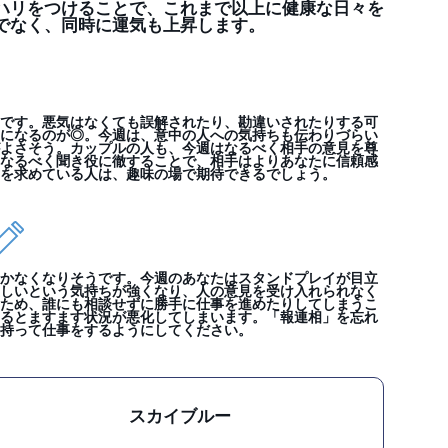
ハリをつけることで、これまで以上に健康な日々を
でなく、同時に運気も上昇します。
です。悪気はなくても誤解されたり、勘違いされたりする可
になるのが◎。今週は、意中の人への気持ちも伝わりづらい
よさそう。カップルの人も、今週はなるべく相手の意見を尊
なるべく聞き役に徹することで、相手はよりあなたに信頼感
を求めている人は、趣味の場で期待できるでしょう。
かなくなりそうです。今週のあなたはスタンドプレイが目立
しいという気持ちが強くなり、人の意見を受け入れられなく
ため、誰にも相談せずに勝手に仕事を進めたりしてしまうこ
るとますます状況が悪化してしまいます。「報連相」を忘れ
持って仕事をするようにしてください。
スカイブルー