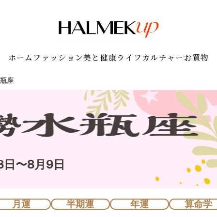
ホーム
ファッション
美と健康
ライフ
カルチャー
お買物
瓶座
3日〜8月9日
月運
半期運
年運
算命学