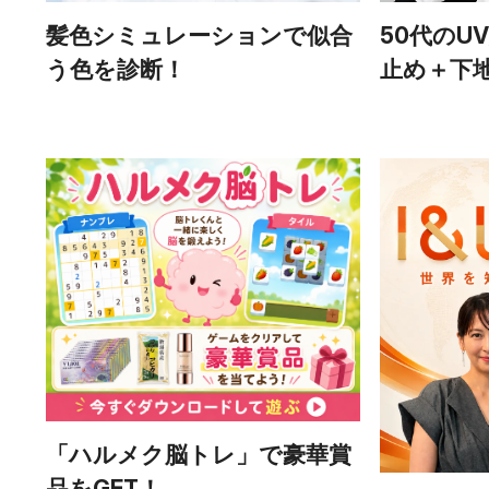
髪色シミュレーションで似合
50代のU
う色を診断！
止め＋下
「ハルメク脳トレ」で豪華賞
品をGET！