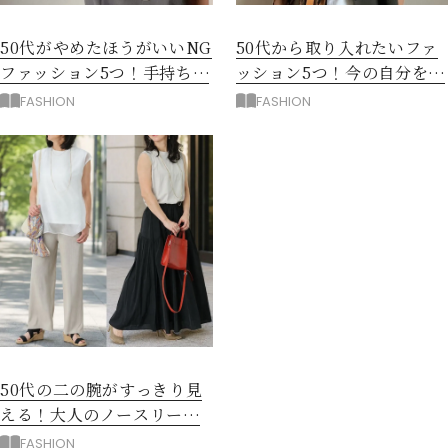
50代がやめたほうがいいNG
50代から取り入れたいファ
ファッション5つ！手持ち服
ッション5つ！今の自分をき
を見直すコツ
れいに見せる服選び
FASHION
FASHION
50代の二の腕がすっきり見
える！大人のノースリーブ
コーデ5選
FASHION