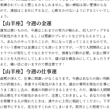
束縛されていると感じるかもしれません。強い嫉妬は深い愛情からな
ので、連絡はこまめにするなど、心配をかけないようにするといいでし
ょう。
【山羊座】今週の金運
運気は悪いものの、今週はこれまでの努力が報われ、収入がアップする
可能性があります。もしくは感謝のプレゼントなどがもらえるでしょ
う。あなたのやってきたことが、形になって返ってくるときなのです。
そういう意味では金運はとても良いときですが、一方で人間関係による
トラブルが発生しそうなときですので、慎重な行動が必要。お金に関す
ることを人任せにしてしまったり、儲け話を鵜呑みにしてしまったりす
ると、痛い目に合いますので要注意です！
【山羊座】今週の仕事運
直感が冴えて、仕事に間違いがなくなります。今週はあなたの鋭い判断
力が評価され、昇進する可能性があります。過去の事例を現在の仕事に
うまく落とし込み、最善の判断ができるときです。ただ、職場の人間関
係は悪化する可能性があるので、注意しておきましょう。あなたの仕事
を邪魔する人が現れたときは、速やかに上司に相談してください。下手
に相手にすると、足元をすくわれてしまいます。毅然とした態度でいる