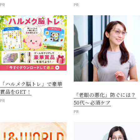
PR
PR
「ハルメク脳トレ」で豪華
賞品をGET！
「老眼の悪化」防ぐには？
PR
50代～必須ケア
PR