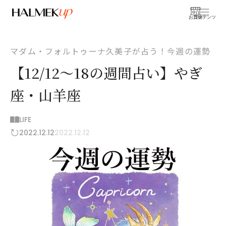
お買物
コンテンツ
マダム・フォルトゥーナ久美子が占う！今週の運勢
【12/12～18の週間占い】やぎ
座・山羊座
LIFE
2022.12.12
2022.12.12