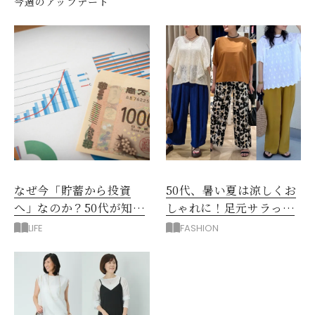
今週のアップデート
なぜ今「貯蓄から投資
50代、暑い夏は涼しくお
へ」なのか？50代が知る
しゃれに！足元サラっと
べきお金の新常識
快適「優秀ワイドパン
LIFE
FASHION
ツ」