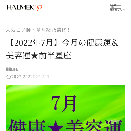
お買物
コンテンツ
人気占い師・章月綾乃監修！
【2022年7月】今月の健康運＆
美容運★前半星座
LIFE
2022.7.17
2022.7.10