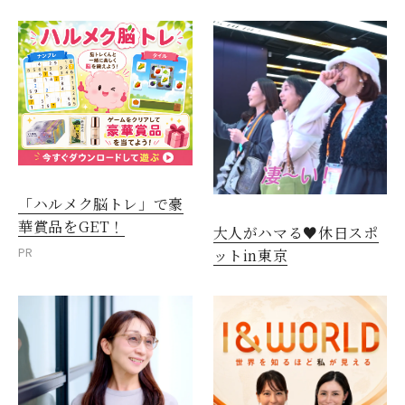
「ハルメク脳トレ」で豪
華賞品をGET！
大人がハマる♥休日スポ
PR
ットin東京