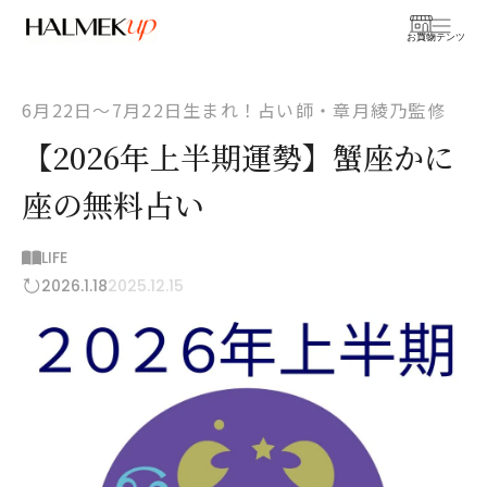
お買物
コンテンツ
6月22日〜7月22日生まれ！占い師・章月綾乃監修
【2026年上半期運勢】蟹座かに
座の無料占い
LIFE
2026.1.18
2025.12.15