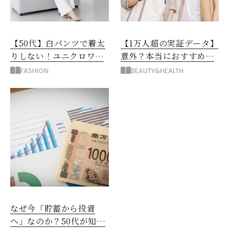
【50代】白パンツで着太
【1万人超の実証データ】
りしない！ユニクロワイ
意外？本当におすすめな
ドパンツ夏の着回しテク
運動とストレス解消法と
FASHION
BEAUTY&HEALTH
は？
なぜ今「貯蓄から投資
へ」なのか？50代が知る