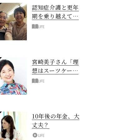
認知症介護と更年
期を乗り越えて！
6年の「通い介
LIFE
護」で見つけた答
え
宮崎美子さん「理
想はスーツケース
一つでどこへでも
LIFE
行ける暮らし」
10年後の年金、大
丈夫？
LIFE