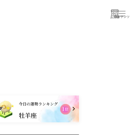
コンテンツ
お買物
今日の運勢ランキング
1
2
位
牡羊座
乙女座