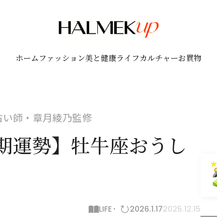
ホーム
ファッション
美と健康
ライフ
カルチャー
お買物
！占い師・章月綾乃監修
半期運勢】牡牛座おうし
LIFE
2026.1.17
2025.12.15