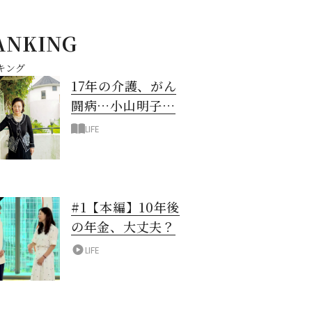
ANKING
キング
17年の介護、がん
闘病…小山明子さ
ん「今満たされて
LIFE
いる」と言える理
由
#1【本編】10年後
の年金、大丈夫？
LIFE