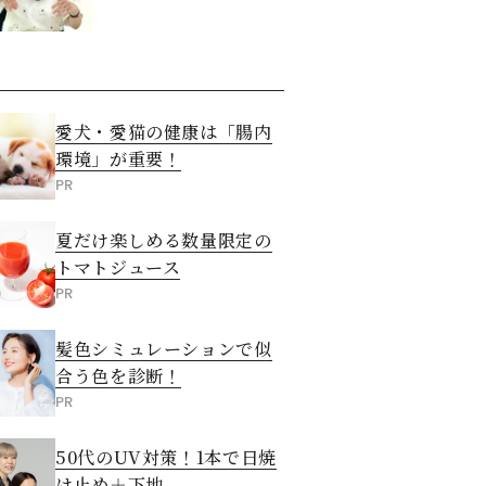
愛犬・愛猫の健康は「腸内
環境」が重要！
PR
夏だけ楽しめる数量限定の
トマトジュース
PR
髪色シミュレーションで似
合う色を診断！
PR
50代のUV対策！1本で日焼
け止め＋下地