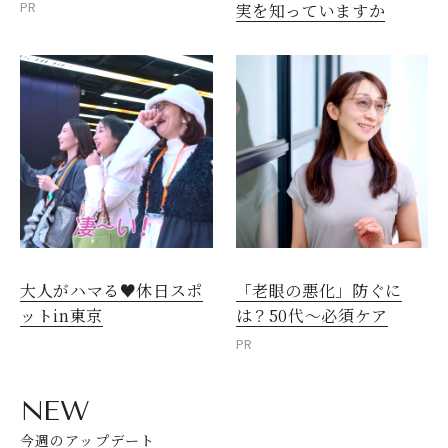
PR
実を知っていますか
大人がハマる♥休日スポ
「老眼の悪化」防ぐに
ットin東京
は？50代～必須ケア
PR
NEW
今週のアップデート