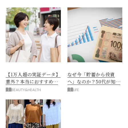
【1万人超の実証データ】
なぜ今「貯蓄から投資
意外？本当におすすめな
へ」なのか？50代が知る
運動とストレス解消法と
べきお金の新常識
BEAUTY&HEALTH
LIFE
は？