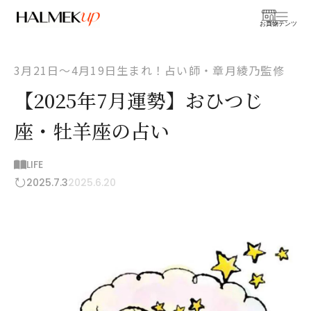
お買物
コンテンツ
3月21日〜4月19日生まれ！占い師・章月綾乃監修
【2025年7月運勢】おひつじ
座・牡羊座の占い
LIFE
2025.7.3
2025.6.20