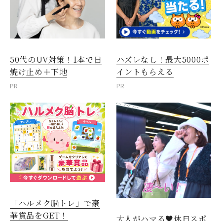
50代のUV対策！1本で日
ハズレなし！最大5000ポ
焼け止め＋下地
イントもらえる
PR
PR
「ハルメク脳トレ」で豪
華賞品をGET！
大人がハマる♥休日スポ