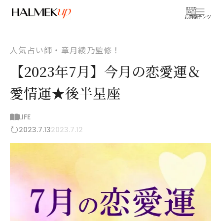
お買物
コンテンツ
人気占い師・章月綾乃監修！
【2023年7月】今月の恋愛運＆
愛情運★後半星座
LIFE
2023.7.13
2023.7.12