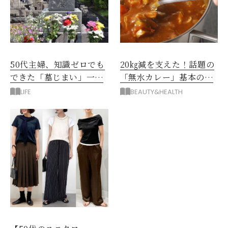
50代主婦、知識ゼロでも
20㎏減を支えた！話題の
できた「墓じまい」一つ
「無水カレー」基本の作
後悔したのは、ある順
り方とおすすめルウ6選
LIFE
BEAUTY&HEALTH
番!?