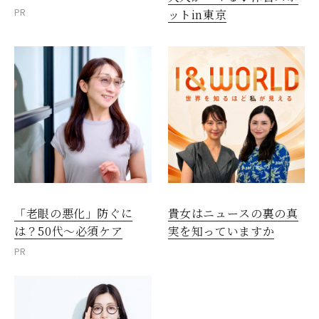
PR
ットin東京
「老眼の悪化」防ぐに
貴女はニュースの裏の真
は？50代～必須ケア
実を知っていますか
PR