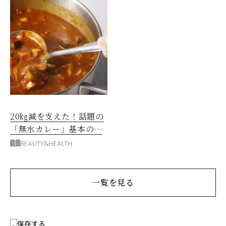
20㎏減を支えた！話題の
「無水カレー」基本の作
り方とおすすめルウ6選
BEAUTY&HEALTH
一覧を見る
保存する