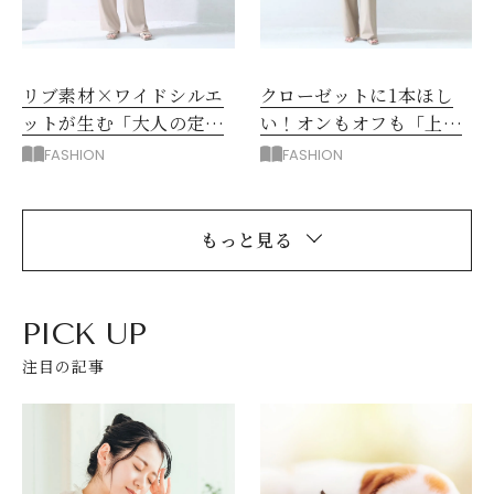
リブ素材×ワイドシルエ
クローゼットに1本ほし
ットが生む「大人の定番
い！オンもオフも「上品
パンツ」！忙しい毎日に
見え」が続くパンツの秘
FASHION
FASHION
心地よさを
密
もっと見る
PICK UP
注目の記事