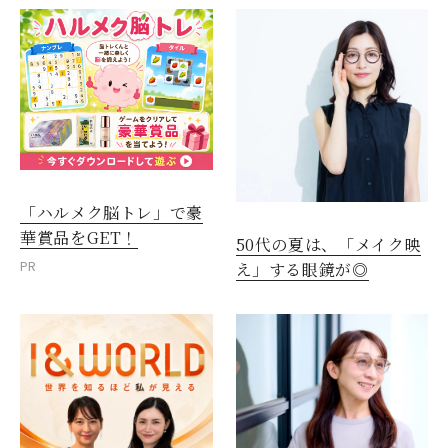
「ハルメク脳トレ」で豪
華賞品をGET！
50代の夏は、「メイク映
PR
え」する眼鏡が◎