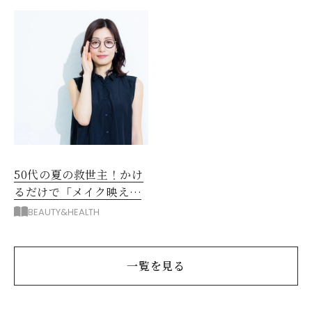
選
だった
50代の夏の救世主！かけ
るだけで「メイク映え」
する眼鏡
BEAUTY&HEALTH
一覧を見る