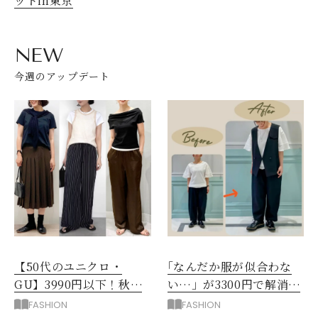
ットin東京
NEW
今週のアップデート
【50代のユニクロ・
｢なんだか服が似合わな
GU】3990円以下！秋ま
い…」が3300円で解消！
ではける涼しげボトムス3
阪神梅田のサービスが神
FASHION
FASHION